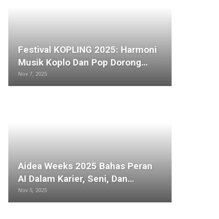
Miste
Festival KOPLING 2025: Harmoni
Benar
Musik Koplo Dan Pop Dorong…
Dibua
Nov 7, 2025
Oct 15, 2
Aidea Weeks 2025 Bahas Peran
Inova
AI Dalam Karier, Seni, Dan…
Beras
Nov 5, 2025
Sep 26, 2