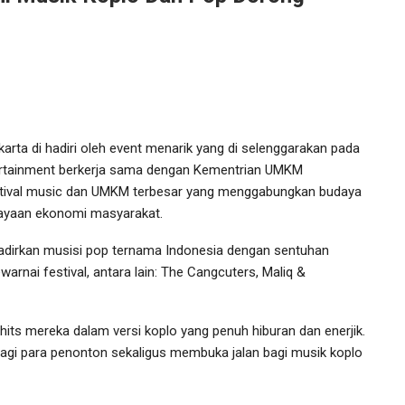
NUMI Dining Hadirkan
ajat
Pengalaman Kuliner Barat
…
Hingga…
Feb 6, 2026
karta di hadiri oleh event menarik yang di selenggarakan pada
ertainment berkerja sama dengan Kementrian UMKM
stival music dan UMKM terbesar yang menggabungkan budaya
ayaan ekonomi masyarakat.
hadirkan musisi pop ternama Indonesia dengan sentuhan
rnai festival, antara lain: The Cangcuters, Maliq &
Gulai Nusantara Naik Pamor
al
Bersama Tian MCI 13 Di
MasterChef…
ts mereka dalam versi koplo yang penuh hiburan dan enerjik.
bagi para penonton sekaligus membuka jalan bagi musik koplo
Jan 15, 2026