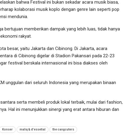
askan bahwa Festival ini bukan sekadar acara musik biasa,
harap kolaborasi musik koplo dengan genre lain seperti pop
nsi mendunia.
bertujuan memberikan dampak yang lebih luas, tidak hanya
n ekonomi rakyat.
endung
Oline Siap Jadi Celebrity Chef
i…
Usai Tampil Di MasterChef…
a besar, yaitu Jakarta dan Cibinong. Di Jakarta, acara
Dec 27, 2025
tara di Cibinong digelar di Stadion Pakansari pada 22-23
ar festival berskala internasional ini bisa diakses oleh
MKM unggulan dari seluruh Indonesia yang merupakan binaan
antara serta membeli produk lokal terbaik, mulai dari fashion,
nnya. Hal ini menunjukkan sinergi yang erat antara hiburan dan
Konser
maliq & d'essetial
the cangcuters