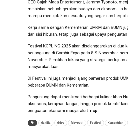
CEO Gajah Mada Entertaiment, Jemmy Tyonoto, menjel
melainkan sebuah gerakan budaya dan ekonomi. Ia ber
mampu menciptakan sesuatu yang segar dan berpote
Kerja sama dengan Kementerian UMKM dan BUMN juga 
 Dan Sejarah
dari sisi hiburan, tetapi juga sebagai upaya penguata
ncol Taman
Strategi Indonesia Memb
Arus Pasien Ke Luar Neger
Festival KOPLING 2025 akan diselenggarakan di dua kot
Apr 22, 2026
berlangsung di Gambir Expo pada 8-9 November, semen
November. Pemilihan lokasi yang strategis bertujuan ag
masyarakat luas.
Di Festival ini juga menjadi ajang pameran produk U
beberapa BUMN dan Kementrian.
Pengunjung dapat menikmati berbagai kuliner khas Nus
aksesoris, kerajinan tangan, hingga produk kreatif lai
penguatan ekonomi masyarakat.
nsp
danilla
drive
feby putri
Festival
Kementrian