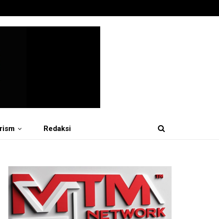
rism
Redaksi