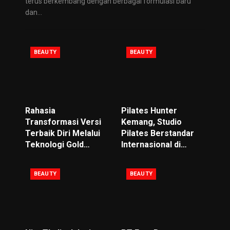
terus berkembang dengan berbagai formulasi baru
dan
…
BEAUTY
BEAUTY
Rahasia
Pilates Hunter
Transformasi Versi
Kemang, Studio
Terbaik Diri Melalui
Pilates Berstandar
Teknologi Gold…
Internasional di…
BEAUTY
BEAUTY