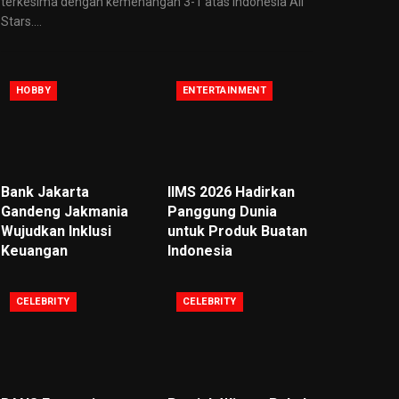
terkesima dengan kemenangan 3-1 atas Indonesia All
Stars.
…
HOBBY
ENTERTAINMENT
Bank Jakarta
IIMS 2026 Hadirkan
Gandeng Jakmania
Panggung Dunia
Wujudkan Inklusi
untuk Produk Buatan
Keuangan
Indonesia
CELEBRITY
CELEBRITY