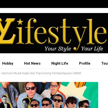
Hobby
Hot News
Night Life
Profile
Tou
5: Harmoni Musik Koplo dan Pop Dorong Pemberdayaan UMKM