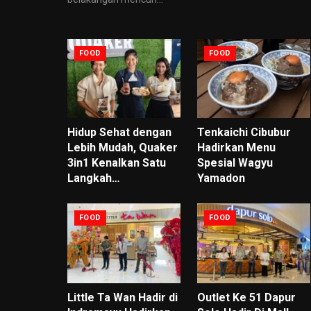
FOOD
FOOD
Hidup Sehat dengan
Tenkaichi Cibubur
Lebih Mudah, Quaker
Hadirkan Menu
3in1 Kenalkan Satu
Spesial Wagyu
Langkah…
Yamadon
FOOD
FOOD
Little Ta Wan Hadir di
Outlet Ke 51 Dapur