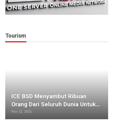
Tourism
ICE BSD Menyambut Ribuan
The L
Orang Dari Seluruh Dunia Untuk…
Besar
Nov 22, 2025
Oct 22, 2