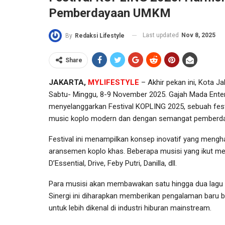
Pemberdayaan UMKM
Last updated
Nov 8, 2025
By
Redaksi Lifestyle
i Non-Tunai Di
Gestone Villa & Resto Di H
Share
al, Bank…
Laut Batu Karas: Harmoni
Jul 16, 2026
JAKARTA,
MYLIFESTYLE
– Akhir pekan ini, Kota Ja
Sabtu- Minggu, 8-9 November 2025. Gajah Mada Ent
menyelanggarkan Festival KOPLING 2025, sebuah fe
music koplo modern dan dengan semangat pemberd
Festival ini menampilkan konsep inovatif yang meng
aransemen koplo khas. Beberapa musisi yang ikut mewa
D’Essential, Drive, Feby Putri, Danilla, dll.
il Di Sea World
Indonesia Bersinar Di Glob
Semangat 17…
Health Awards 2026, RS…
Para musisi akan membawakan satu hingga dua lagu hi
Sinergi ini diharapkan memberikan pengalaman baru 
Apr 22, 2026
untuk lebih dikenal di industri hiburan mainstream.