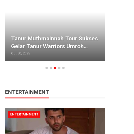
Tanur Muthmainnah Tour Sukses
Kpop4
Gelar Tanur Warriors Umroh…
Trend
Oct 30, 2025
Sep 4, 20
ENTERTAINMENT
ENTERTAINMENT