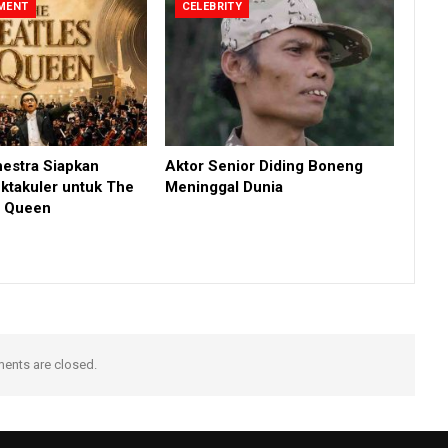
MENT
CELEBRITY
hestra Siapkan
Aktor Senior Diding Boneng
ktakuler untuk The
Meninggal Dunia
n Queen
nts are closed.