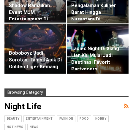
Shadow Ramaikan
Pengalaman Kuliner
Event MJM
Barat Hingga
Entertainment Di
Nusantara Di…
NUMI…
Ladies Night Di Xiang
Boboboyz Jadi
Lian Khi Mulai Jadi
Sorotan, Tampil Apik Di
Destinasi Favorit
Golden Tiger Kemang
Partygoers…
Browsing Category
Night Life
BEAUTY
ENTERTAINMENT
FASHION
FOOD
HOBBY
HOT NEWS
NEWS