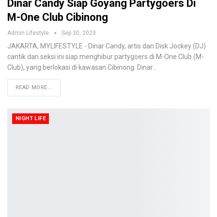
Dinar Candy Siap Goyang Partygoers Di
M-One Club Cibinong
Admin Lifestyle
Sep 30, 2023
JAKARTA, MYLIFESTYLE - Dinar Candy, artis dan Disk Jockey (DJ)
cantik dan seksi ini siap menghibur partygoers di M-One Club (M-
Club), yang berlokasi di kawasan Cibinong. Dinar…
READ MORE...
NIGHT LIFE