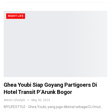
NIGHT LIFE
Ghea Youbi Siap Goyang Partigoers Di
Hotel Transit P’Arunk Bogor
Admin Lifestyle
May 30, 2024
MYLIFESTYLE - Ghea Youbi, yang juga dikenal sebagai DJ Imut,