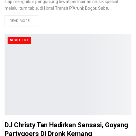
siap menghibur pengunjung lewat permainan musik spesial
melalui turn table, di Hotel Transit P'Arunk Bogor, Sabtu…
READ MORE...
NIGHT LIFE
DJ Christy Tan Hadirkan Sensasi, Goyang
Partygoers Di Dronk Kemang