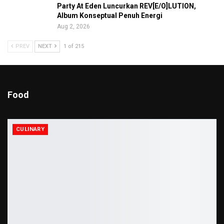
Party At Eden Luncurkan REV[E/O]LUTION,
Album Konseptual Penuh Energi
Aug 2, 2026
PREV
NEXT
1 of 215
Food
CULINARY