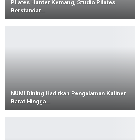
ICE BSD Menyambut Ribuan Orang Dari
Seluruh Dunia Untuk…
Festival KOPLING 2025: Harmoni Musik
Koplo Dan Pop Dorong…