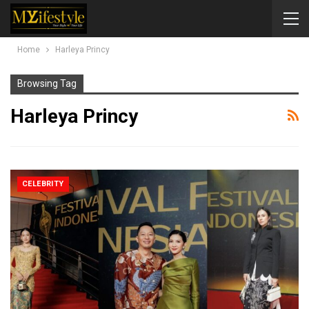
Home
Harleya Princy
Browsing Tag
Harleya Princy
CELEBRITY