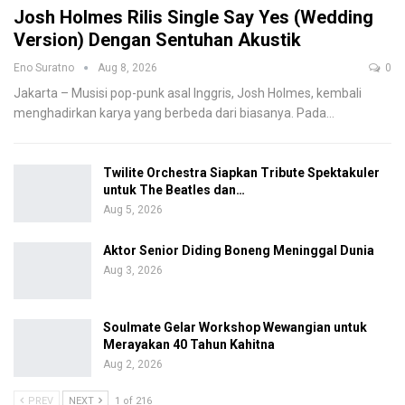
Josh Holmes Rilis Single Say Yes (Wedding
Version) Dengan Sentuhan Akustik
Eno Suratno
Aug 8, 2026
0
Jakarta – Musisi pop-punk asal Inggris, Josh Holmes, kembali
menghadirkan karya yang berbeda dari biasanya. Pada
…
Twilite Orchestra Siapkan Tribute Spektakuler
untuk The Beatles dan…
Aug 5, 2026
Aktor Senior Diding Boneng Meninggal Dunia
Aug 3, 2026
Soulmate Gelar Workshop Wewangian untuk
Merayakan 40 Tahun Kahitna
Aug 2, 2026
PREV
NEXT
1 of 216