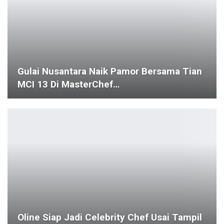
Aidea Weeks 2025 Bahas Peran AI Dalam
Karier, Seni, Dan…
Tanur Muthmainnah Tour Sukses Gelar