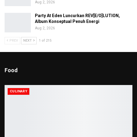
Aug 2, 2026
Party At Eden Luncurkan REV[E/O]LUTION,
Album Konseptual Penuh Energi
Aug 2, 2026
PREV
NEXT
1 of 215
Food
CULINARY