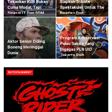
Tekankan KUB Bukan
Siapkan Tribute
Cuma Modal, Tapi
Spektakuler Untuk The
Sinergi IT Dan SDM
Beatles Dan…
Program Konservasi
Aktor Senior Diding
Pulau Sabira Yang
Boneng Meninggal
Digagas PLN UID
Dunia
Jakarta Raih…
ENTERTAINMENT