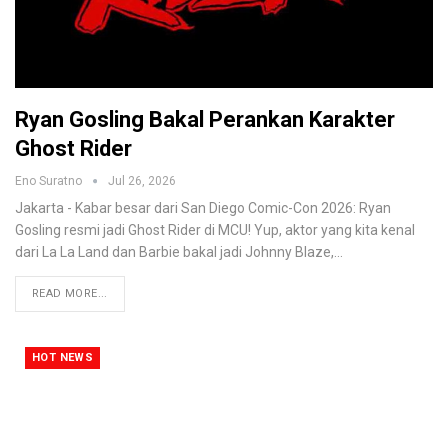
Ryan Gosling Bakal Perankan Karakter
Ghost Rider
Eno Suratno
Jul 26, 2026
Jakarta - Kabar besar dari San Diego Comic-Con 2026: Ryan
Gosling resmi jadi Ghost Rider di MCU! Yup, aktor yang kita kenal
dari La La Land dan Barbie bakal jadi Johnny Blaze,
…
READ MORE...
HOT NEWS