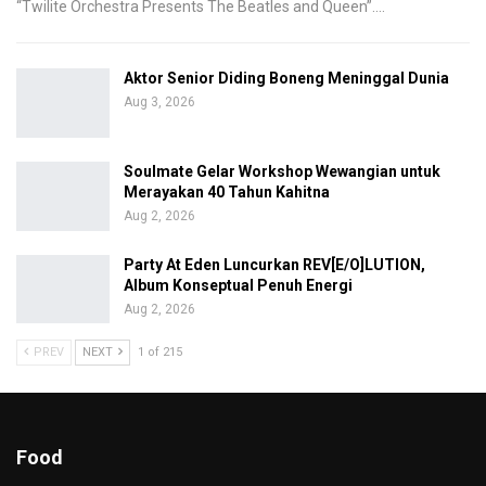
“Twilite Orchestra Presents The Beatles and Queen”.
…
Aktor Senior Diding Boneng Meninggal Dunia
Aug 3, 2026
Soulmate Gelar Workshop Wewangian untuk
Merayakan 40 Tahun Kahitna
Aug 2, 2026
Party At Eden Luncurkan REV[E/O]LUTION,
Album Konseptual Penuh Energi
Aug 2, 2026
PREV
NEXT
1 of 215
Food